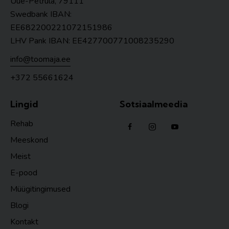
Uue-Petrula, 79111
Swedbank IBAN:
EE682200221072151986
LHV Pank IBAN: EE427700771008235290
info@toomaja.ee
+372 55661624
Lingid
Sotsiaalmeedia
Rehab
Meeskond
Meist
E-pood
Müügitingimused
Blogi
Kontakt