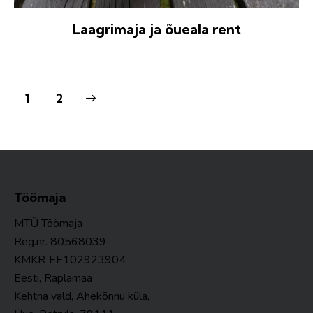
Laagrimaja ja õueala rent
>
1
2
Töömaja
MTÜ Töömaja
Reg.nr. 80568039
KMKR
EE102923904
Eesti, Raplamaa
Kehtna vald, Ahekõnnu küla,