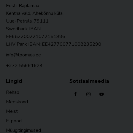
Eesti, Raplamaa
Kehtna vald, Ahekõnnu küla,
Uue-Petrula, 79111
Swedbank IBAN:
EE682200221072151986
LHV Pank IBAN: EE427700771008235290
info@toomaja.ee
+372 55661624
Lingid
Sotsiaalmeedia
Rehab
Meeskond
Meist
E-pood
Müügitingimused