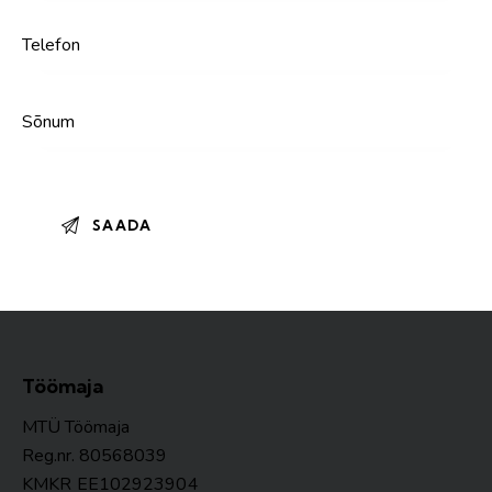
Töömaja
MTÜ Töömaja
Reg.nr. 80568039
KMKR
EE102923904