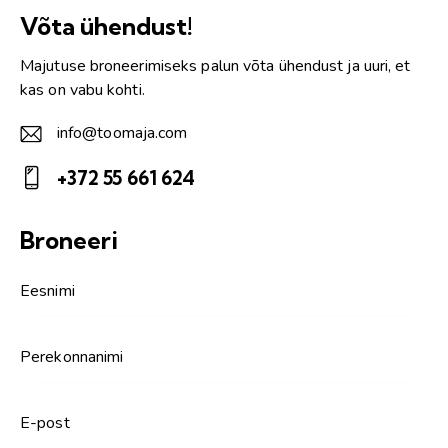
Võta ühendust!
Majutuse broneerimiseks palun võta ühendust ja uuri, et
kas on vabu kohti.
info@toomaja.com
E-
+372 55 661 624
m
Ph
ail:
on
Broneeri
e: