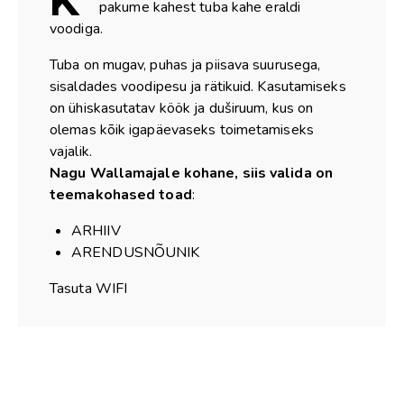
pakume kahest tuba kahe eraldi
voodiga.
Tuba on mugav, puhas ja piisava suurusega,
sisaldades voodipesu ja rätikuid. Kasutamiseks
on ühiskasutatav köök ja duširuum, kus on
olemas kõik igapäevaseks toimetamiseks
vajalik.
Nagu Wallamajale kohane, siis
valida on
teemakohased toad
:
ARHIIV
ARENDUSNÕUNIK
Tasuta WIFI