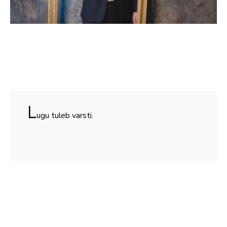
L
ugu tuleb varsti.