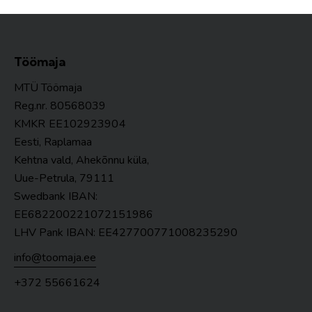
Töömaja
MTÜ Töömaja
Reg.nr. 80568039
KMKR
EE102923904
Eesti, Raplamaa
Kehtna vald, Ahekõnnu küla,
Uue-Petrula, 79111
Swedbank IBAN:
EE682200221072151986
LHV Pank IBAN: EE427700771008235290
info@toomaja.ee
+372 55661624