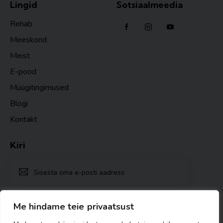
Lingid
Sotsiaalmeedia
Rehab
Meeskond
Meist
E-pood
Müügitingimused
Blogi
Kontakt
Kiri
TELLI
Ma nõustun
Privaatsuspoliitika nõuetega
.
Me hindame teie privaatsust