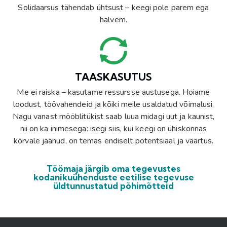
Solidaarsus tähendab ühtsust – keegi pole parem ega
halvem.
TAASKASUTUS
Me ei raiska – kasutame ressursse austusega. Hoiame
loodust, töövahendeid ja kõiki meile usaldatud võimalusi.
Nagu vanast mööblitükist saab luua midagi uut ja kaunist,
nii on ka inimesega: isegi siis, kui keegi on ühiskonnas
kõrvale jäänud, on temas endiselt potentsiaal ja väärtus.
Töömaja järgib oma tegevustes
kodanikuühenduste eetilise tegevuse
üldtunnustatud põhimõtteid