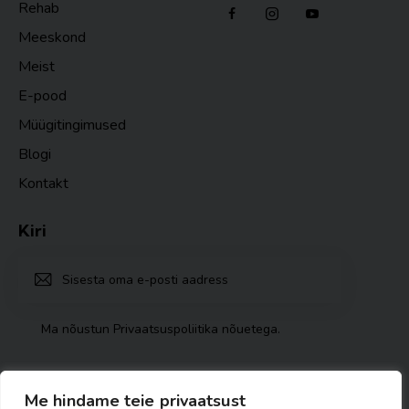
Rehab
Meeskond
Meist
E-pood
Müügitingimused
Blogi
Kontakt
Kiri
TELLI
Ma nõustun
Privaatsuspoliitika nõuetega
.
Me hindame teie privaatsust