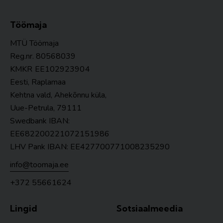
Töömaja
MTÜ Töömaja
Reg.nr. 80568039
KMKR
EE102923904
Eesti, Raplamaa
Kehtna vald, Ahekõnnu küla,
Uue-Petrula, 79111
Swedbank IBAN:
EE682200221072151986
LHV Pank IBAN: EE427700771008235290
info@toomaja.ee
+372 55661624
Lingid
Sotsiaalmeedia