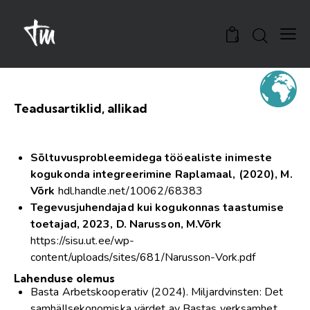
0
Teadusartiklid, allikad
Sõltuvusprobleemidega tööealiste inimeste
kogukonda integreerimine Raplamaal, (2020), M.
Võrk
hdl.handle.net/10062/68383
Tegevusjuhendajad kui kogukonnas taastumise
toetajad, 2023, D. Narusson, M.Võrk
https://sisu.ut.ee/wp-
content/uploads/sites/681/Narusson-Vork.pdf
Lahenduse olemus
Basta Arbetskooperativ (2024). Miljardvinsten: Det
samhällsekonomiska värdet av Bastas verksamhet