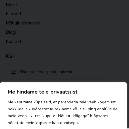
Meist
E-pood
Müügitingimused
Blogi
Kontakt
Kiri
TELLI
Ma nõustun
Privaatsuspoliitika nõuetega
.
Me hindame teie privaatsust
Me kasutame küpsiseid, et parandada teie veebikogemust,
pakkuda isikupärastatud reklaame või sisu ning analüüsida
meie veebiliiklust. Nupule „Nõustu kõigega” klõpsates
nõustute meie küpsiste kasutamisega.