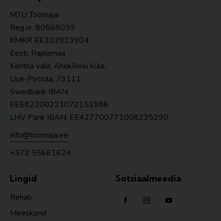
MTÜ Töömaja
Reg.nr. 80568039
KMKR
EE102923904
Eesti, Raplamaa
Kehtna vald, Ahekõnnu küla,
Uue-Petrula, 79111
Swedbank IBAN:
EE682200221072151986
LHV Pank IBAN: EE427700771008235290
info@toomaja.ee
+372 55661624
Lingid
Sotsiaalmeedia
Rehab
Meeskond