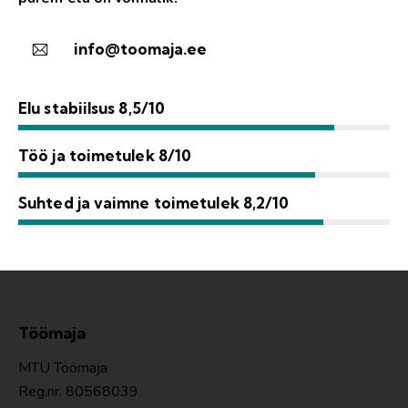
info@toomaja.ee
Elu stabiilsus 8,5/10
Töö ja toimetulek 8/10
Suhted ja vaimne toimetulek 8,2/10
Töömaja
MTÜ Töömaja
Reg.nr. 80568039