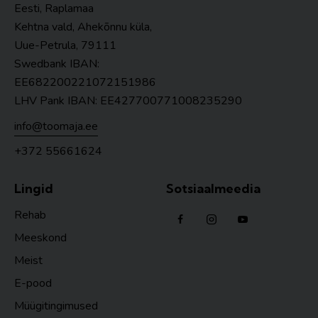
Eesti, Raplamaa
Kehtna vald, Ahekõnnu küla,
Uue-Petrula, 79111
Swedbank IBAN:
EE682200221072151986
LHV Pank IBAN: EE427700771008235290
info@toomaja.ee
+372 55661624
Lingid
Sotsiaalmeedia
Rehab
Meeskond
Meist
E-pood
Müügitingimused