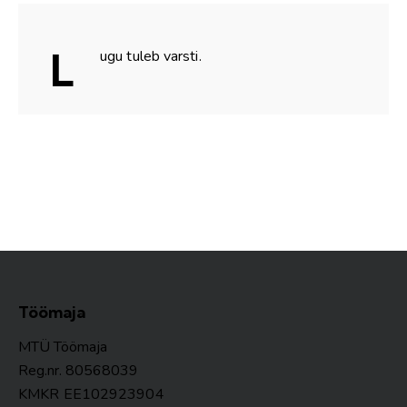
L
ugu tuleb varsti.
Töömaja
MTÜ Töömaja
Reg.nr. 80568039
KMKR
EE102923904