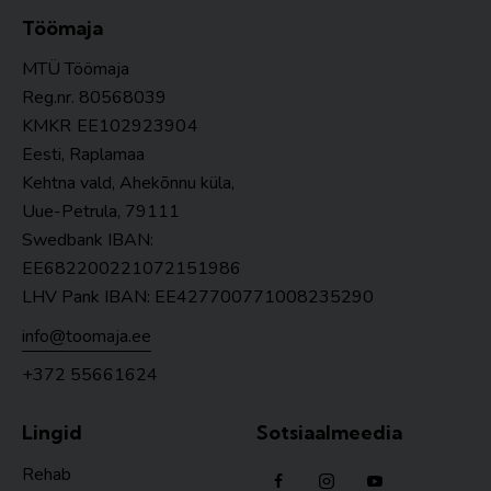
Töömaja
MTÜ Töömaja
Reg.nr. 80568039
KMKR
EE102923904
Eesti, Raplamaa
Kehtna vald, Ahekõnnu küla,
Uue-Petrula, 79111
Swedbank IBAN:
EE682200221072151986
LHV Pank IBAN: EE427700771008235290
info@toomaja.ee
+372 55661624
Lingid
Sotsiaalmeedia
Rehab