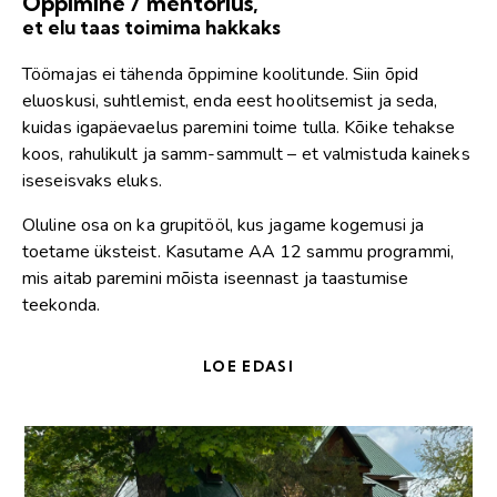
Õppimine / mentorlus,
et elu taas toimima hakkaks
Töömajas ei tähenda õppimine koolitunde. Siin õpid
eluoskusi, suhtlemist, enda eest hoolitsemist ja seda,
kuidas igapäevaelus paremini toime tulla. Kõike tehakse
koos, rahulikult ja samm-sammult – et valmistuda kaineks
iseseisvaks eluks.
Oluline osa on ka grupitööl, kus jagame kogemusi ja
toetame üksteist. Kasutame AA 12 sammu programmi,
mis aitab paremini mõista iseennast ja taastumise
teekonda.
LOE EDASI