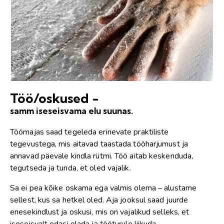
Töö/oskused -
samm iseseisvama elu suunas.
Töömajas saad tegeleda erinevate praktiliste
tegevustega, mis aitavad taastada tööharjumust ja
annavad päevale kindla rütmi. Töö aitab keskenduda,
tegutseda ja tunda, et oled vajalik.
Sa ei pea kõike oskama ega valmis olema – alustame
sellest, kus sa hetkel oled. Aja jooksul saad juurde
enesekindlust ja oskusi, mis on vajalikud selleks, et