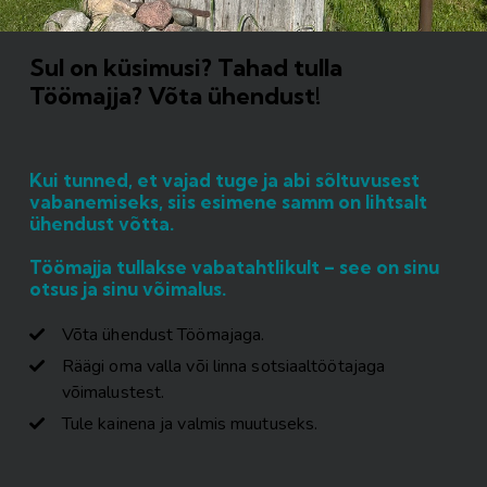
Sul on küsimusi? Tahad tulla
Töömajja? Võta ühendust!
Kui tunned, et vajad tuge ja abi sõltuvusest
vabanemiseks, siis esimene samm on lihtsalt
ühendust võtta.
Töömajja tullakse vabatahtlikult – see on sinu
otsus ja sinu võimalus.
Võta ühendust Töömajaga.
Räägi oma valla või linna sotsiaaltöötajaga
võimalustest.
Tule kainena ja valmis muutuseks.