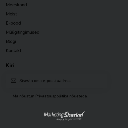
Meeskond
Meist
E-pood
Müügitingimused
Blogi
Kontakt
Kiri
TELLI
Ma nõustun
Privaatsuspoliitika nõuetega
.