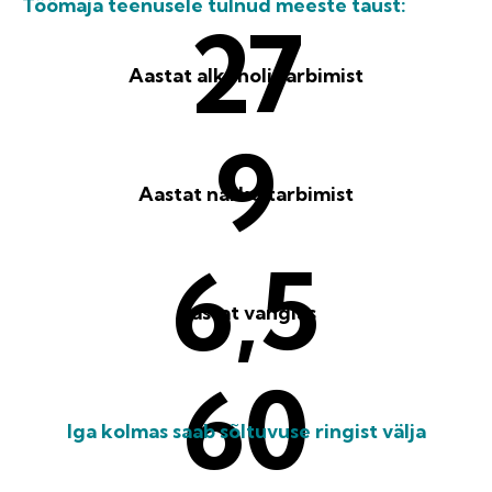
Töömaja teenusele tulnud meeste taust:
27
Aastat alkoholi tarbimist
9
Aastat narko tarbimist
6,5
Aastat vanglas
60
Iga kolmas saab sõltuvuse ringist välja