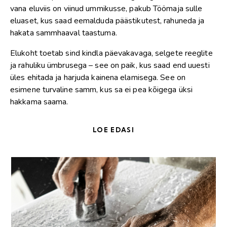
vana eluviis on viinud ummikusse, pakub Töömaja sulle
eluaset, kus saad eemalduda päästikutest, rahuneda ja
hakata sammhaaval taastuma.
Elukoht toetab sind kindla päevakavaga, selgete reeglite
ja rahuliku ümbrusega – see on paik, kus saad end uuesti
üles ehitada ja harjuda kainena elamisega. See on
esimene turvaline samm, kus sa ei pea kõigega üksi
hakkama saama.
LOE EDASI