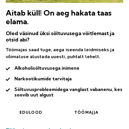
Aitab küll! On aeg hakata taas
elama.
Oled väsinud üksi sõltuvusega võitlemast ja
otsid abi?
Töömajas saad tuge, aega iseenda leidmiseks ja
võimaluse alustada uuesti, puhtalt lehelt.
Alkoholisõltuvusega inimene
Narkootikumide tarvitaja
Sõltuvusprobleemidega vanglast vabanenu, kes
soovib uut algust
EDULOOD
TÖÖMAJJA