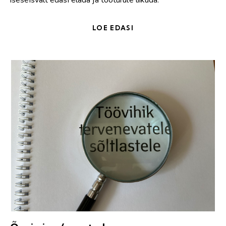
iseseisvalt edasi elada ja tööturule liikuda.
LOE EDASI