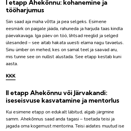
I etapp Ahekõnnu: kohanemine ja
tööharjumus
Siin saad aja maha võtta ja pea selgeks. Esimene
eesmärk on paigale jääda, rahuneda ja harjuda taas kindla
päevakavaga. Iga päev on töö, lihtsad reeglid ja selged
ülesanded – see aitab hakata uuesti elama nagu tavaelus.
Sinu ümber on mehed, kes on samal teel ja saavad aru,
mis tunne see on nullist alustada. See etapp kestab kuni
aasta.
KKK
II etapp Ahekõnnu või Järvakandi:
iseseisvuse kasvatamine ja mentorlus
Kui esimene etapp on edukalt läbitud, algab järgmine
samm. Ahekõnnus saad anda tagasi – toetada teisi ja
jagada oma kogemust mentorina. Teisi aidates muutud ise