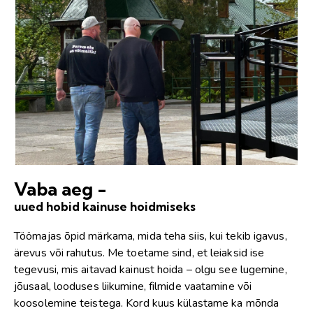
Vaba aeg -
uued hobid kainuse hoidmiseks
Töömajas õpid märkama, mida teha siis, kui tekib igavus,
ärevus või rahutus. Me toetame sind, et leiaksid ise
tegevusi, mis aitavad kainust hoida – olgu see lugemine,
jõusaal, looduses liikumine, filmide vaatamine või
koosolemine teistega. Kord kuus külastame ka mõnda