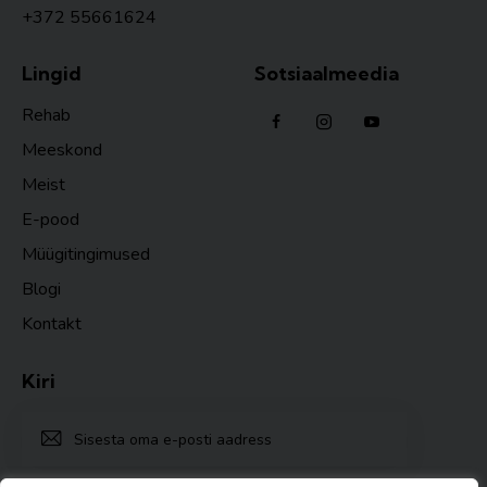
+372 55661624
Lingid
Sotsiaalmeedia
Rehab
Meeskond
Meist
E-pood
Müügitingimused
Blogi
Kontakt
Kiri
TELLI