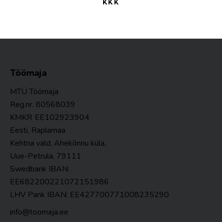
KKK
Töömaja
MTÜ Töömaja
Reg.nr. 80568039
KMKR
EE102923904
Eesti, Raplamaa
Kehtna vald, Ahekõnnu küla,
Uue-Petrula, 79111
Swedbank IBAN:
EE682200221072151986
LHV Pank IBAN: EE427700771008235290
info@toomaja.ee