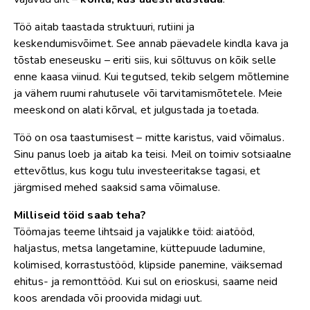
Töö aitab taastada struktuuri, rutiini ja
keskendumisvõimet. See annab päevadele kindla kava ja
tõstab eneseusku – eriti siis, kui sõltuvus on kõik selle
enne kaasa viinud. Kui tegutsed, tekib selgem mõtlemine
ja vähem ruumi rahutusele või tarvitamismõtetele. Meie
meeskond on alati kõrval, et julgustada ja toetada.
Töö on osa taastumisest – mitte karistus, vaid võimalus.
Sinu panus loeb ja aitab ka teisi. Meil on toimiv sotsiaalne
ettevõtlus, kus kogu tulu investeeritakse tagasi, et
järgmised mehed saaksid sama võimaluse.
Milliseid töid saab teha?
Töömajas teeme lihtsaid ja vajalikke töid: aiatööd,
haljastus, metsa langetamine, küttepuude ladumine,
kolimised, korrastustööd, klipside panemine, väiksemad
ehitus- ja remonttööd. Kui sul on erioskusi, saame neid
koos arendada või proovida midagi uut.