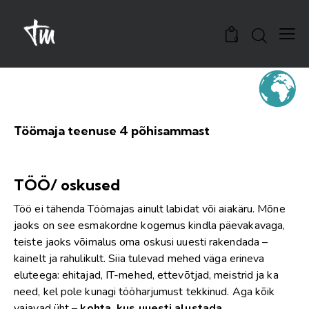
0
Töömaja teenuse 4 põhisammast
TÖÖ/ oskused
Töö ei tähenda Töömajas ainult labidat või aiakäru. Mõne
jaoks on see esmakordne kogemus kindla päevakavaga,
teiste jaoks võimalus oma oskusi uuesti rakendada –
kainelt ja rahulikult. Siia tulevad mehed väga erineva
eluteega: ehitajad, IT-mehed, ettevõtjad, meistrid ja ka
need, kel pole kunagi tööharjumust tekkinud. Aga kõik
vajavad üht –
kohta, kus uuesti alustada
.