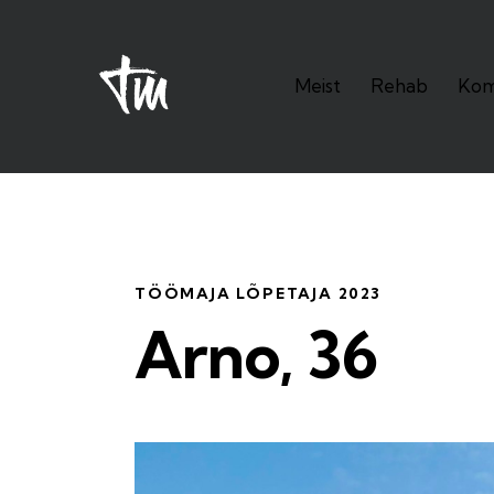
Meist
Rehab
Kom
Meist
Rehab
Kompeten
TÖÖMAJA LÕPETAJA 2023
Arno, 36