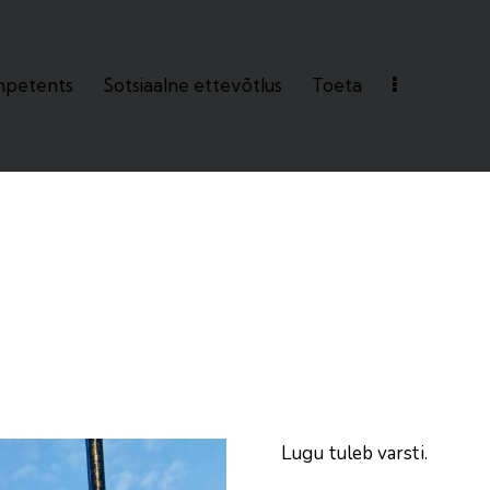
petents
Sotsiaalne ettevõtlus
Toeta
ts
Sotsiaalne ettevõtlus
Toeta
Lugu tuleb varsti.