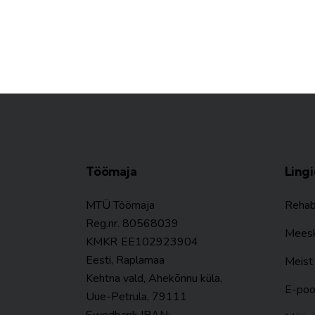
Töömaja
Ling
MTÜ Töömaja
Reha
Reg.nr. 80568039
Mees
KMKR
EE102923904
Eesti, Raplamaa
Meist
Kehtna vald, Ahekõnnu küla,
E-po
Uue-Petrula, 79111
Swedbank IBAN: