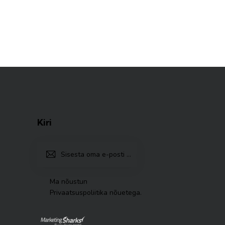
Kiri
TELLI
Ma nõustun
Privaatsuspoliitika nõuetega
.