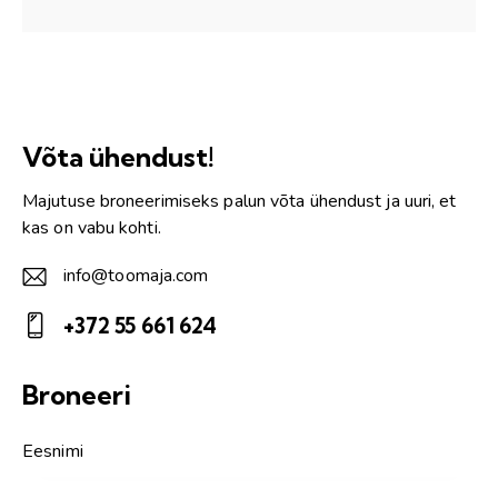
Võta ühendust!
Majutuse broneerimiseks palun võta ühendust ja uuri, et
kas on vabu kohti.
info@toomaja.com
E-
+372 55 661 624
m
Ph
ail:
on
Broneeri
e: