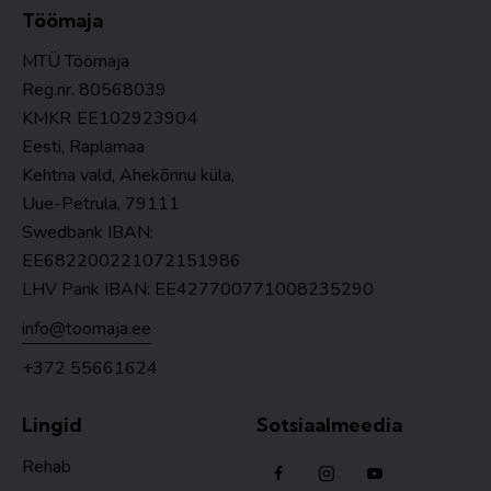
Töömaja
MTÜ Töömaja
Reg.nr. 80568039
KMKR
EE102923904
Eesti, Raplamaa
Kehtna vald, Ahekõnnu küla,
Uue-Petrula, 79111
Swedbank IBAN:
EE682200221072151986
LHV Pank IBAN: EE427700771008235290
info@toomaja.ee
+372 55661624
Lingid
Sotsiaalmeedia
Rehab