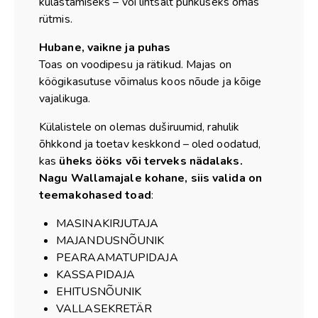
külastamiseks – või lihtsalt puhkuseks omas
rütmis.
Hubane, vaikne ja puhas
Toas on voodipesu ja rätikud. Majas on
köögikasutuse võimalus koos nõude ja kõige
vajalikuga.
Külalistele on olemas duširuumid, rahulik
õhkkond ja toetav keskkond – oled oodatud,
kas
üheks ööks või terveks nädalaks.
Nagu Wallamajale kohane, siis
valida on
teemakohased toad
:
MASINAKIRJUTAJA
MAJANDUSNÕUNIK
PEARAAMATUPIDAJA
KASSAPIDAJA
EHITUSNÕUNIK
VALLASEKRETÄR