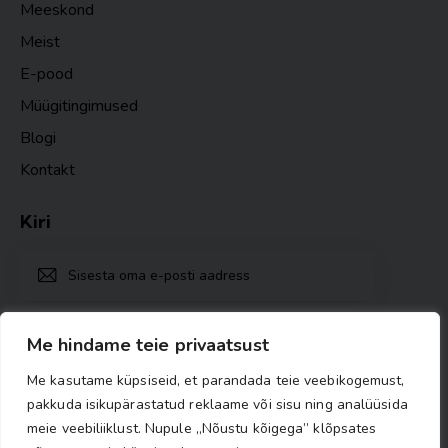
Meeskond
Meist
E-pood
Müügitingimused
Blogi
Kontakt
Kiri
TELLI
Ma nõustun
Privaatsuspoliitika nõuetega
.
Me hindame teie privaatsust
Me kasutame küpsiseid, et parandada teie veebikogemust,
pakkuda isikupärastatud reklaame või sisu ning analüüsida
meie veebiliiklust. Nupule „Nõustu kõigega” klõpsates