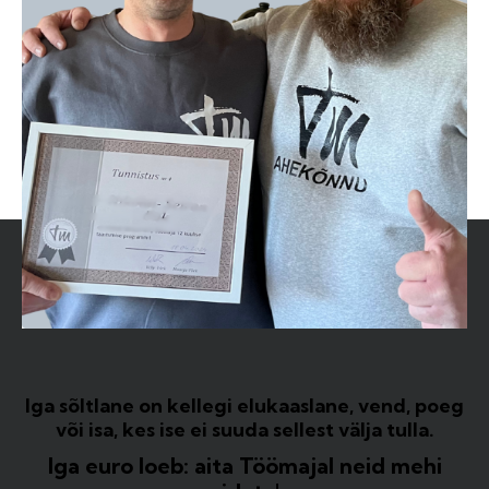
Iga sõltlane on kellegi elukaaslane, vend, poeg
või isa, kes ise ei suuda sellest välja tulla.
Iga euro loeb: aita Töömajal neid mehi