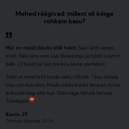
Mehed räägivad: millest oli kõige
rohkem kasu?
Mul on nüüd lõpuks kõik hästi.
Sain lahti vanast
elust. Sain täna veel uue töölepingu ja tuleb suurem
palk. 13 kuud sai täis see kuu kaine olemisest.
Aitäh et mind teist korda vastu võtsite. Tänu sellele
olen siin kus olen. Muidu oleks kuskil tänaval või ma
ei kujuta isegi ette kus. Olen väga tänulik tervele
Töömajale
Kevin, 27
Töömaja lõpetaja, 2024