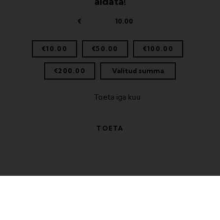
aidata!
€
€10.00
€50.00
€100.00
€200.00
Valitud summa
Toeta iga kuu
TOETA