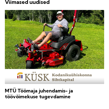
Viimased uudised
MTÜ Töömaja juhendamis- ja
töövõimekuse tugevdamine