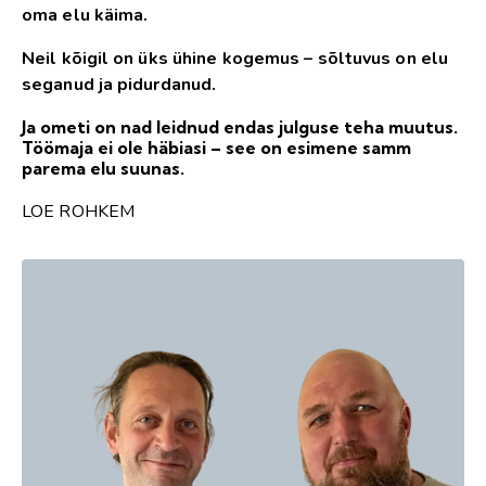
oma elu käima.
Neil kõigil on üks ühine kogemus – sõltuvus on elu
seganud ja pidurdanud.
Ja ometi on nad leidnud endas julguse teha muutus.
Töömaja ei ole häbiasi – see on esimene samm
parema elu suunas.
LOE ROHKEM