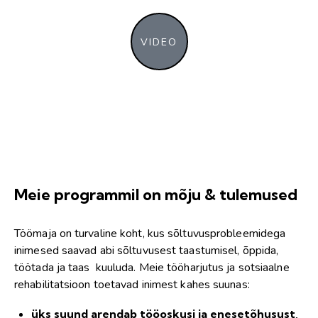
VIDEO
Meie programmil on mõju & tulemused
Töömaja on turvaline koht, kus sõltuvusprobleemidega
inimesed saavad abi sõltuvusest taastumisel, õppida,
töötada ja taas kuuluda. Meie tööharjutus ja sotsiaalne
rehabilitatsioon toetavad inimest kahes suunas:
üks suund arendab tööoskusi ja enesetõhusust,