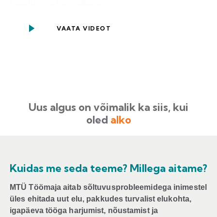
muutumise võimalusse.
VAATA VIDEOT
Uus algus on võimalik ka siis, kui
oled
alkosõltlane
Kuidas me seda teeme? Millega aitame?
MTÜ Töömaja aitab sõltuvusprobleemidega inimestel
üles ehitada uut elu, pakkudes turvalist elukohta,
igapäeva tööga harjumist, nõustamist ja