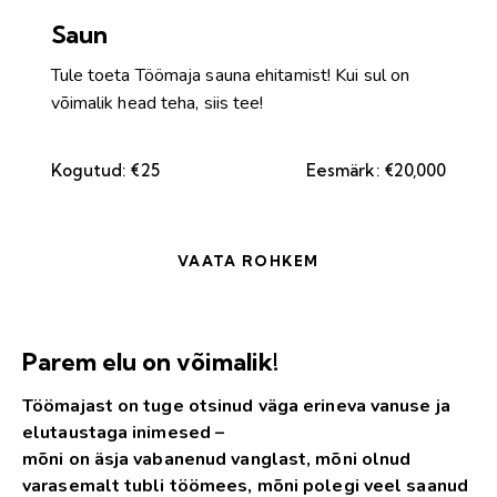
Saun
Tule toeta Töömaja sauna ehitamist! Kui sul on
võimalik head teha, siis tee!
Kogutud:
€25
Eesmärk:
€20,000
VAATA ROHKEM
Parem elu on võimalik!
Töömajast on tuge otsinud väga erineva vanuse ja
elutaustaga inimesed –
mõni on äsja vabanenud vanglast, mõni olnud
varasemalt tubli töömees, mõni polegi veel saanud