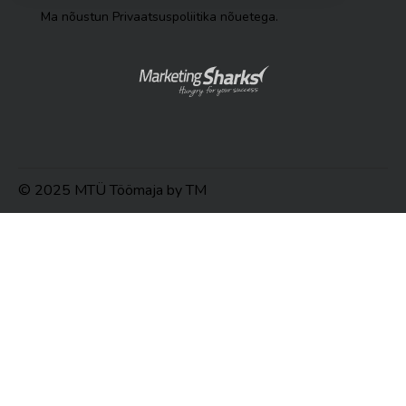
Ma nõustun
Privaatsuspoliitika nõuetega
.
© 2025 MTÜ Töömaja by TM