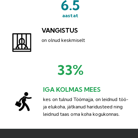
6.5
aastat
VANGISTUS
on olnud keskmiselt
33
%
IGA KOLMAS MEES
kes on tulnud Töömajja, on leidnud töö-
ja elukoha, jätkanud haridusteed ning
leidnud taas oma koha kogukonnas.