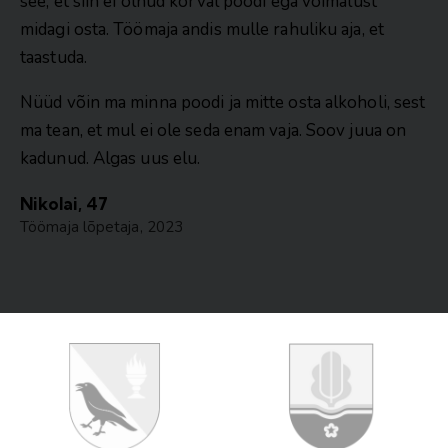
see, et siin ei olnud kõrval poodi ega võimalust
midagi osta. Töömaja andis mulle rahuliku aja, et
taastuda.
Nüüd võin ma minna poodi ja mitte osta alkoholi, sest
ma tean, et mul ei ole seda enam vaja. Soov juua on
kadunud. Algas uus elu.
Nikolai, 47
Töömaja lõpetaja, 2023