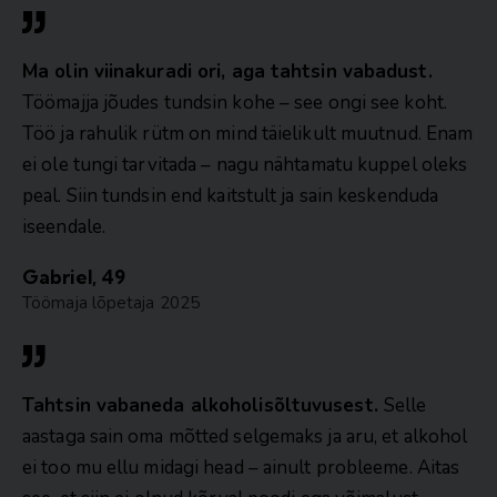
Ma olin viinakuradi ori, aga tahtsin vabadust.
Töömajja jõudes tundsin kohe – see ongi see koht.
Töö ja rahulik rütm on mind täielikult muutnud. Enam
ei ole tungi tarvitada – nagu nähtamatu kuppel oleks
peal. Siin tundsin end kaitstult ja sain keskenduda
iseendale.
Gabriel, 49
Töömaja lõpetaja 2025
Tahtsin vabaneda alkoholisõltuvusest.
Selle
aastaga sain oma mõtted selgemaks ja aru, et alkohol
ei too mu ellu midagi head – ainult probleeme. Aitas