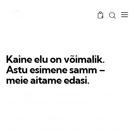
0
Kaine elu on võimalik.
Astu esimene samm –
meie aitame edasi.
Töömaja on koht meestele, kes otsivad
abi sõltuvusest vabanemiseks.
Siin saad tuge oma elu taastamisel.
Minevik ei määra su tulevikku – me usume sinu