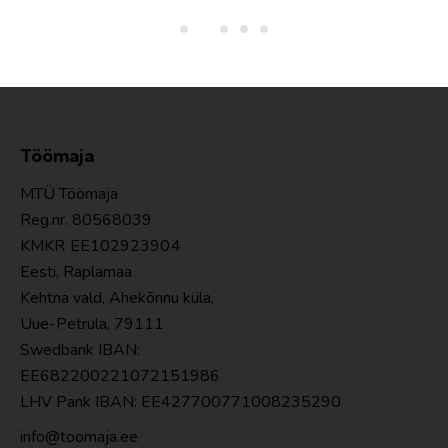
Töömaja
MTÜ Töömaja
Reg.nr. 80568039
KMKR
EE102923904
Eesti, Raplamaa
Kehtna vald, Ahekõnnu küla,
Uue-Petrula, 79111
Swedbank IBAN:
EE682200221072151986
LHV Pank IBAN: EE427700771008235290
info@toomaja.ee