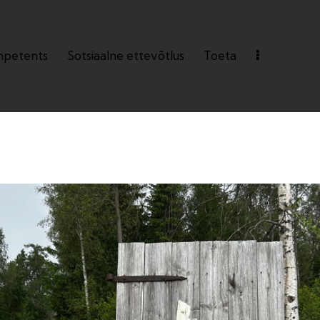
petents
Sotsiaalne ettevõtlus
Toeta
ts
Sotsiaalne ettevõtlus
Toeta