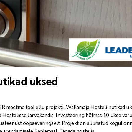
utikad uksed
meetme toel ellu projekti „Wallamaja Hosteli nutikad uksed
ostelisse Järvakandis. Investeering hõlmas 10 ukse varus
utusteenust ööpäevaringselt. Projekt on suunatud kogukonn
a arendamisele Raplamaal. Tagada hostelis…