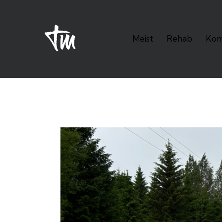
Meist
Rehab
Kom
Meist
Rehab
Kompeten