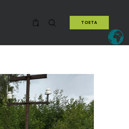
TOETA
0
TOETA
0