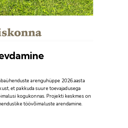
gevdamine
Vabaühenduste arenguhüppe 2026.aasta
ust, et pakkuda suure toevajadusega
võimalusi kogukonnas. Projekti keskmes on
ähenduslike töövõimaluste arendamine.