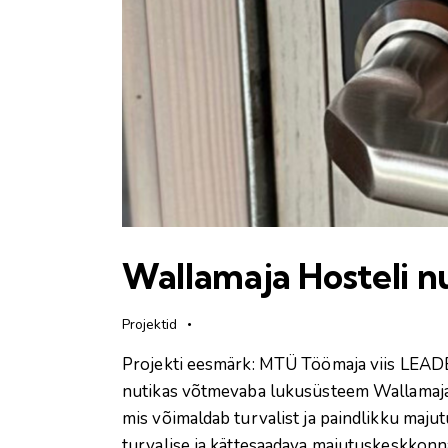
Wallamaja Hosteli n
Projektid
Projekti eesmärk: MTÜ Töömaja viis LEADER 
nutikas võtmevaba lukusüsteem Wallamaja H
mis võimaldab turvalist ja paindlikku maj
turvalise ja kättesaadava majutuskeskkonn