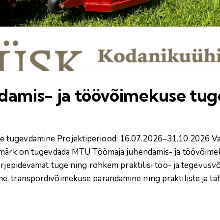
damis- ja töövõimekuse tu
e tugevdamine Projektiperiood: 16.07.2026–31.10.2026 
esmärk on tugevdada MTÜ Töömaja juhendamis- ja töövõimek
järjepidevamat tuge ning rohkem praktilisi töö- ja tegevus
e, transpordivõimekuse parandamine ning praktiliste ja t