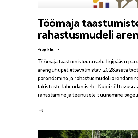
Töömaja taastumiste
rahastusmudeli are
Projektid
Töömaja taastumisteenusele ligipääsu pa
arenguhüpet ettevalmistav 2026.aasta tao
parendamine ja rahastusmudeli arendamin
takistuste lahendamisele. Kuigi sõltuvusr
rahastamine ja teenusele suunamine sageli 