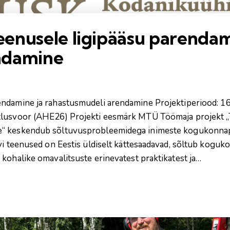
enusele ligipääsu parendam
ndamine
rendamine ja rahastusmudeli arendamine Projektiperiood:
tlusvoor (AHE26) Projekti eesmärk MTÜ Töömaja projekt „
e“ keskendub sõltuvusprobleemidega inimeste kogukonnap
avi teenused on Eestis üldiselt kättesaadavad, sõltub kogu
kohalike omavalitsuste erinevatest praktikatest ja…