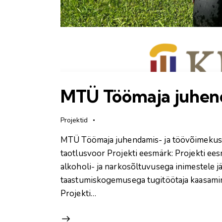
MTÜ Töömaja juhen
Projektid
MTÜ Töömaja juhendamis- ja töövõimekus
taotlusvoor Projekti eesmärk: Projekti e
alkoholi- ja narkosõltuvusega inimestele 
taastumiskogemusega tugitöötaja kaasamin
Projekti…