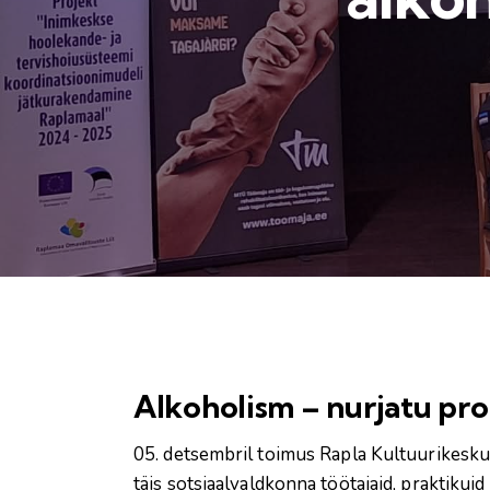
Alkoholism – nurjatu pr
05. detsembril toimus Rapla Kultuurikesku
täis sotsiaalvaldkonna töötajaid, praktikui