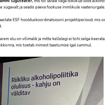
rammi luguteater,
mis tõi lavale väga isiklikud lood alkoh
le sügavalt ja seadis päeva fookuse inimlikule vaatenurgale
aastate ESF hoolduskoordinatsiooni projektiperiood, mis on
t.
rem elu on võimalik ja mitte kellelegi ei tohi selga keera
skkonna, mis toetab inimest taastumise igal sammul.