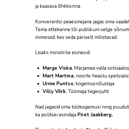
ja kaasava õhkkonna.
Konverentsi peaesinejana jagas oma vaade
Tema ettekanne tõi publikuni selge sõnumi:
inimesed, kes seda päriselt mõistavad.
Lisaks ministrile esinesid:
Marge Viska
, Märjamaa valla sotsiaalo
Mart Martma
, noorte heaolu spetsialis
Urme Puntso
, kogemusnõustaja
Villy Võrk
, Töömaja tegevjuht
Nad jagasid oma töökogemusi ning puudutav
ka politsei esindaja
Piret Jaakberg.