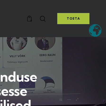
TOETA
0
TOETA
0
enduse
sesse
ilised