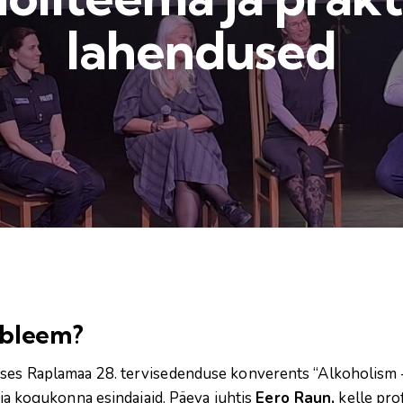
lahendused
obleem?
ses Raplamaa 28. tervisedenduse konverents “Alkoholism –
d ja kogukonna esindajaid. Päeva juhtis
Eero Raun,
kelle pro