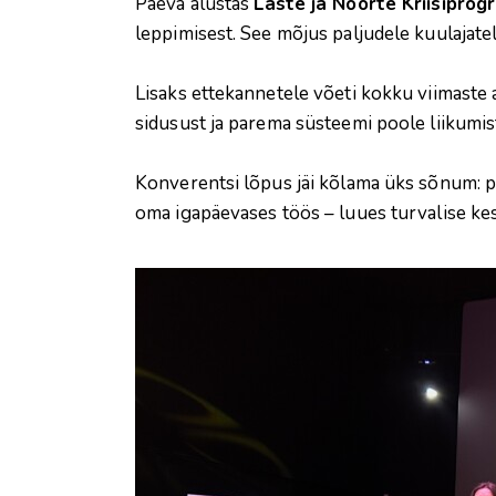
Päeva alustas
Laste ja Noorte Kriisiprog
leppimisest. See mõjus paljudele kuulajate
Lisaks ettekannetele võeti kokku viimaste 
sidusust ja parema süsteemi poole liikumis
Konverentsi lõpus jäi kõlama üks sõnum: pa
oma igapäevases töös – luues turvalise ke