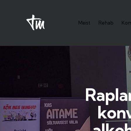
Meist
Rehab
Kom
Meist
Rehab
Kompeten
Rapla
konv
alkoh