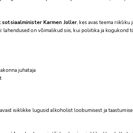
t
sotsiaalminister Karmen Joller
, kes avas teema riikliku 
 lahendused on võimalikud siis, kui poliitika ja kogukond 
sakonna juhataja
t
aid isiklikke lugusid alkoholist loobumisest ja taastumise