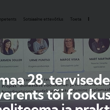
petents
Sotsiaalne ettevõtlus
Toeta
ts
Sotsiaalne ettevõtlus
Toeta
maa 28. tervised
erents tõi fooku
oliteema ja prakt