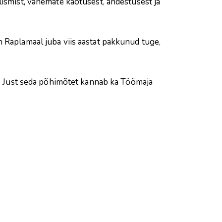
olismist, vanemate kaotusest, andestusest ja
.
 Raplamaal juba viis aastat pakkunud tuge,
ta. Just seda põhimõtet kannab ka Töömaja