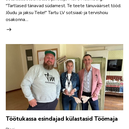
"Tartlased tänavad südamest. Te teete tänuväärset tööd.
Jõudu ja jaksu Teile!" Tartu LV sotsiaal-ja tervishoiu
osakonna…
Töötukassa esindajad külastasid Töömaja