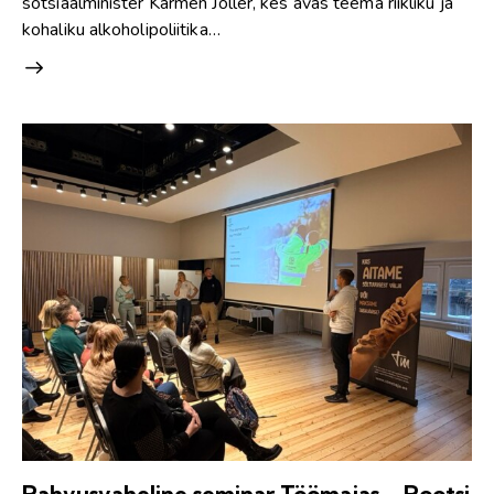
sotsiaalminister Karmen Joller, kes avas teema riikliku ja
kohaliku alkoholipoliitika…
Rahvusvaheline seminar Töömajas – Rootsi