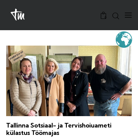
0
Tallinna Sotsiaal- ja Tervishoiuameti
külastus Töömajas