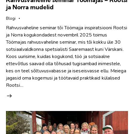
ja Norra mudelid
Blogi
Rahvusvaheline seminar tõi Töömajja inspiratsiooni Rootsi
ja Norra kogukondadest novembril 2025 toimus
Töömajas rahvusvaheline seminar, mis tõi kokku üle 30
sotsiaalvaldkonna spetsialisti Saaremaast kuni Värskani.
Koos uurisime, kuidas kogukond, töö ja sotsiaalne
ettevõtlus saavad olla tõhusad tugisambad inimestele,
kes on teel sõltuvusvabasse ja iseseisvasse ellu. Meiega
jagasid oma kogemusi ja töötavaid praktikaid külalised
Rootsi…