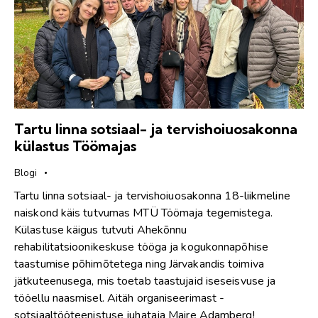
Tartu linna sotsiaal- ja tervishoiuosakonna
külastus Töömajas
Blogi
Tartu linna sotsiaal- ja tervishoiuosakonna 18-liikmeline
naiskond käis tutvumas MTÜ Töömaja tegemistega.
Külastuse käigus tutvuti Ahekõnnu
rehabilitatsioonikeskuse tööga ja kogukonnapõhise
taastumise põhimõtetega ning Järvakandis toimiva
jätkuteenusega, mis toetab taastujaid iseseisvuse ja
tööellu naasmisel. Aitäh organiseerimast -
sotsiaaltööteenistuse juhataja Maire Adamberg!