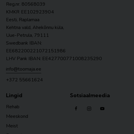
Reg.nr. 80568039
KMKR
EE102923904
Eesti, Raplamaa
Kehtna vald, Ahekõnnu küla,
Uue-Petrula, 79111
Swedbank IBAN:
EE682200221072151986
LHV Pank IBAN: EE427700771008235290
info@toomaja.ee
+372 55661624
Lingid
Sotsiaalmeedia
Rehab
Meeskond
Meist