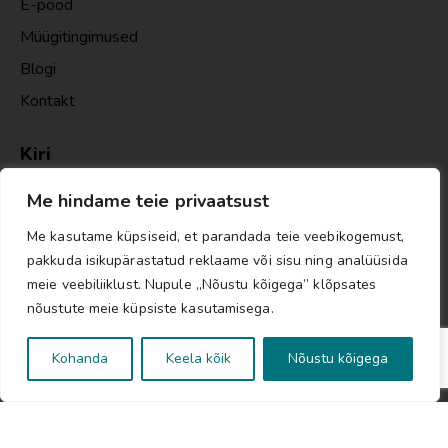
E-pood
Müügitingimused
Blogi
Kontakt
Kiri
Me hindame teie privaatsust
TELLI
Me kasutame küpsiseid, et parandada teie veebikogemust,
pakkuda isikupärastatud reklaame või sisu ning analüüsida
Ma nõustun
Privaatsuspoliitika nõuetega
.
meie veebiliiklust. Nupule „Nõustu kõigega” klõpsates
nõustute meie küpsiste kasutamisega.
Kohanda
Keela kõik
Nõustu kõigega