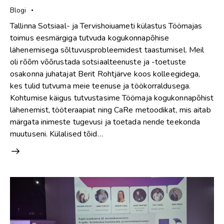
Blogi
Tallinna Sotsiaal- ja Tervishoiuameti külastus Töömajas
toimus eesmärgiga tutvuda kogukonnapõhise
lähenemisega sõltuvusprobleemidest taastumisel. Meil
oli rõõm võõrustada sotsiaalteenuste ja -toetuste
osakonna juhatajat Berit Rohtjärve koos kolleegidega,
kes tulid tutvuma meie teenuse ja töökorraldusega.
Kohtumise käigus tutvustasime Töömaja kogukonnapõhist
lähenemist, tööteraapiat ning CaRe metoodikat, mis aitab
märgata inimeste tugevusi ja toetada nende teekonda
muutuseni. Külalised tõid…