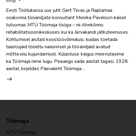
Blogi
Eesti Töötukassa uus juht Gert Tiivas ja Raplamaa
osakonna tööandjate konsultant Monika Pavelson käisid
tutvumas MTÜ Töömaja tööga – nii Ahekõnnu
rehabilitatsioonikeskuses kui ka Järvakandi jätkuteenuses.
Kohtumisel arutati koostöövõimalusi, kuidas toetada
taastujaid tööellu naasmisel ja tööandjaid avatud
mõtteviisi kujundamisel. Külastuse käigus meenutasime
ka Töömaja nime lugu. Peaaegu sada aastat tagasi, 1928.
aastal, kirjeldas Päevaleht Töömaja…
Töömaja
MTÜ Töömaja