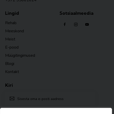
Lingid
Sotsiaalmeedia
Rehab
Meeskond
Meist
E-pood
Müügitingimused
Blogi
Kontakt
Kiri
TELLI
Ma nõustun
Privaatsuspoliitika nõuetega
.