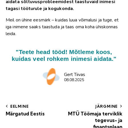
aidata sõltuvusprobleemidest taastuvaid inimesi
tagasi tööturule ja kogukonda.
Meil on ühine eesmärk – kuidas luua võimalusi ja tuge, et
iga inimene saaks taastuda ja taas oma koha ühiskonnas
leida.
"Teete head tööd! Mõtleme koos,
kuidas veel rohkem inimesi aidata."
Gert Tiivas
08.08.2025
EELMINE
JÄRGMINE
Märgatud Eestis
MTÜ Töömaja terviklik
tegevus- ja
finantsplaan