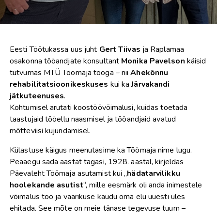
Eesti Töötukassa uus juht
Gert Tiivas
ja Raplamaa
osakonna tööandjate konsultant
Monika Pavelson
käisid
tutvumas MTÜ Töömaja tööga – nii
Ahekõnnu
rehabilitatsioonikeskuses
kui ka
Järvakandi
jätkuteenuses
.
Kohtumisel arutati koostöövõimalusi, kuidas toetada
taastujaid tööellu naasmisel ja tööandjaid avatud
mõtteviisi kujundamisel.
Külastuse käigus meenutasime ka Töömaja nime lugu.
Peaaegu sada aastat tagasi, 1928. aastal, kirjeldas
Päevaleht Töömaja asutamist kui „
hädatarvilikku
hoolekande asutist
“, mille eesmärk oli anda inimestele
võimalus töö ja väärikuse kaudu oma elu uuesti üles
ehitada. See mõte on meie tänase tegevuse tuum –