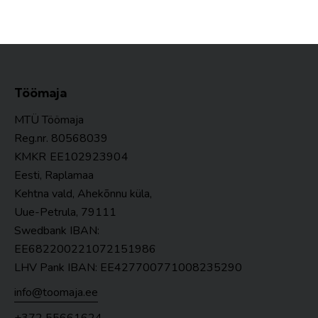
Töömaja
MTÜ Töömaja
Reg.nr. 80568039
KMKR
EE102923904
Eesti, Raplamaa
Kehtna vald, Ahekõnnu küla,
Uue-Petrula, 79111
Swedbank IBAN:
EE682200221072151986
LHV Pank IBAN: EE427700771008235290
info@toomaja.ee
+372 55661624