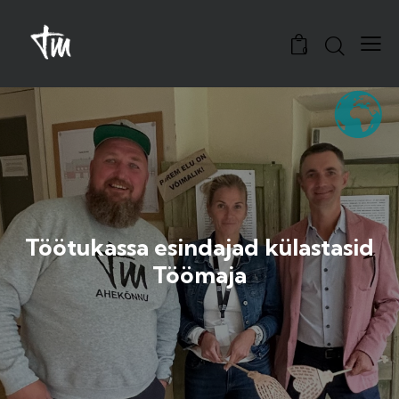
0
Töötukassa esindajad külastasid
Töömaja