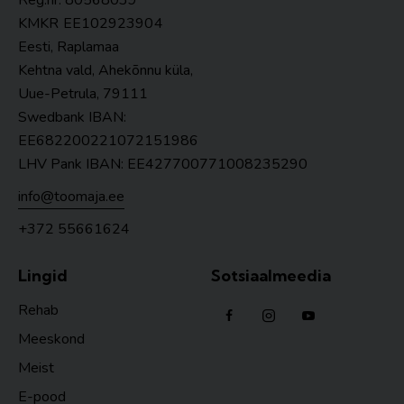
Reg.nr. 80568039
KMKR
EE102923904
Eesti, Raplamaa
Kehtna vald, Ahekõnnu küla,
Uue-Petrula, 79111
Swedbank IBAN:
EE682200221072151986
LHV Pank IBAN: EE427700771008235290
info@toomaja.ee
+372 55661624
Lingid
Sotsiaalmeedia
Rehab
Meeskond
Meist
E-pood