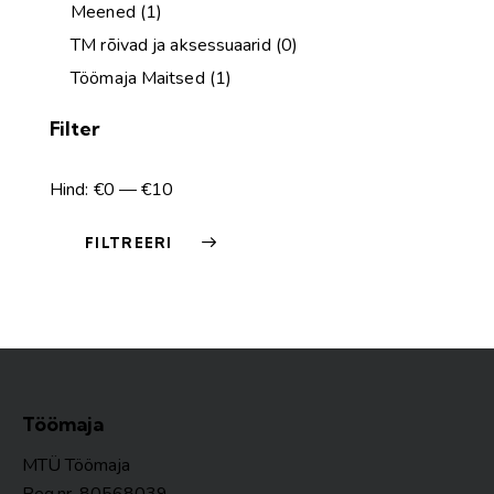
Meened
(1)
TM rõivad ja aksessuaarid
(0)
Töömaja Maitsed
(1)
Filter
Hind:
€0
—
€10
FILTREERI
Töömaja
MTÜ Töömaja