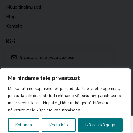
Müügitingimused
Blogi
Kontakt
Kiri
TELLI
Ma nõustun
Privaatsuspoliitika nõuetega
.
Me hindame teie privaatsust
Me kasutame küpsiseid, et parandada teie veebikogemust,
pakkuda isikupärastatud reklaame või sisu ning analüüsida
meie veebiliiklust. Nupule „Nõustu kõigega” klõpsates
nõustute meie küpsiste kasutamisega.
Kohanda
Keela kõik
Nõustu kõigega
© 2025 MTÜ Töömaja by TM