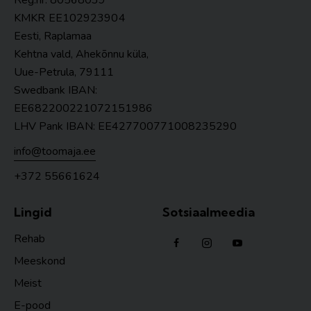
Reg.nr. 80568039
KMKR
EE102923904
Eesti, Raplamaa
Kehtna vald, Ahekõnnu küla,
Uue-Petrula, 79111
Swedbank IBAN:
EE682200221072151986
LHV Pank IBAN: EE427700771008235290
info@toomaja.ee
+372 55661624
Lingid
Sotsiaalmeedia
Rehab
Meeskond
Meist
E-pood