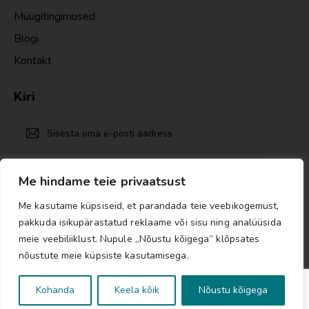
Müügitingimused
Blogi
Kontakt
Kiri
TELLI
Ma nõustun
Privaatsuspoliitika nõuetega
.
Me hindame teie privaatsust
Me kasutame küpsiseid, et parandada teie veebikogemust,
pakkuda isikupärastatud reklaame või sisu ning analüüsida
meie veebiliiklust. Nupule „Nõustu kõigega” klõpsates
nõustute meie küpsiste kasutamisega.
Kohanda
Keela kõik
Nõustu kõigega
© 2025 MTÜ Töömaja by TM