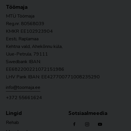
Töömaja
MTÜ Töömaja
Reg.nr. 80568039
KMKR
EE102923904
Eesti, Raplamaa
Kehtna vald, Ahekõnnu küla,
Uue-Petrula, 79111
Swedbank IBAN:
EE682200221072151986
LHV Pank IBAN: EE427700771008235290
info@toomaja.ee
+372 55661624
Lingid
Sotsiaalmeedia
Rehab