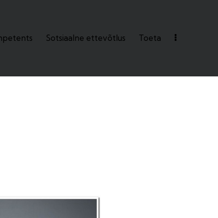
petents
Sotsiaalne ettevõtlus
Toeta
ts
Sotsiaalne ettevõtlus
Toeta