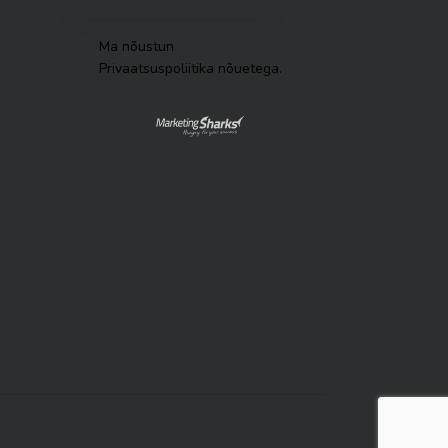
Ma nõustun
Privaatsuspoliitika nõuetega
.