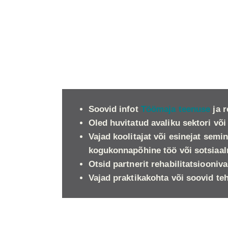
Soovid infot
Töömaja teenuse
ja r
Oled huvitatud avaliku sektori või
Vajad koolitajat või esinejat semi
kogukonnapõhine töö või sotsiaal
Otsid partnerit rehabilitatsiooniv
Vajad praktikakohta või soovid t