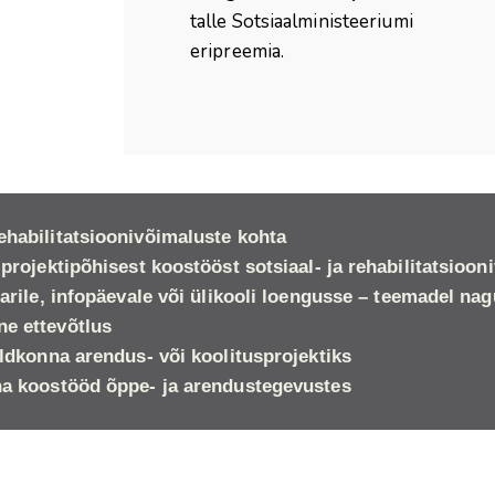
talle Sotsiaalministeeriumi
eripreemia.
ehabilitatsioonivõimaluste kohta
 projektipõhisest koostööst sotsiaal- ja rehabilitatsioo
narile, infopäevale või ülikooli loengusse – teemadel nag
ne ettevõtlus
aldkonna arendus- või koolitusprojektiks
eha koostööd õppe- ja arendustegevustes