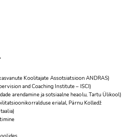
!
äiskasvanute Koolitajate Assotsiatsioon ANDRAS)
ervision and Coaching Institute – ISCI)
dade arendamine ja sotsiaalne heaolu, Tartu Ülikool)
litatsioonikorralduse erialal, Pärnu Kolledž
taalia)
htimine
koolides