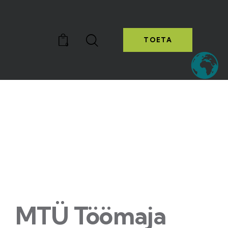
TOETA
0
TOETA
0
MTÜ Töömaja