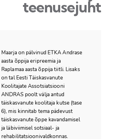
teenusejuht
Maarja on pälvinud ETKA Andrase
aasta õppija eripreemia ja
Raplamaa aasta õppija tiitli. Lisaks
on tal Eesti Täiskasvanute
Koolitajate Assotsiatsiooni
ANDRAS poolt välja antud
täiskasvanute koolitaja kutse (tase
6), mis kinnitab tema pädevust
täiskasvanute õppe kavandamisel
ja läbiviimisel sotsiaal- ja
rehabilitatsioonivaldkonnas.