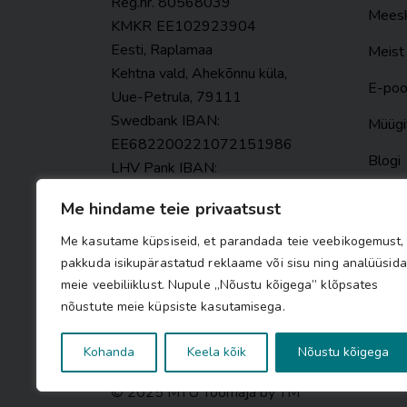
Reg.nr. 80568039
Mees
KMKR
EE102923904
Eesti, Raplamaa
Meist
Kehtna vald, Ahekõnnu küla,
E-po
Uue-Petrula, 79111
Swedbank IBAN:
Müügi
EE682200221072151986
Blogi
LHV Pank IBAN:
EE427700771008235290
Konta
Me hindame teie privaatsust
info@toomaja.ee
Me kasutame küpsiseid, et parandada teie veebikogemust,
pakkuda isikupärastatud reklaame või sisu ning analüüsida
+372 55661624
meie veebiliiklust. Nupule „Nõustu kõigega” klõpsates
nõustute meie küpsiste kasutamisega.
Kohanda
Keela kõik
Nõustu kõigega
© 2025 MTÜ Töömaja by TM