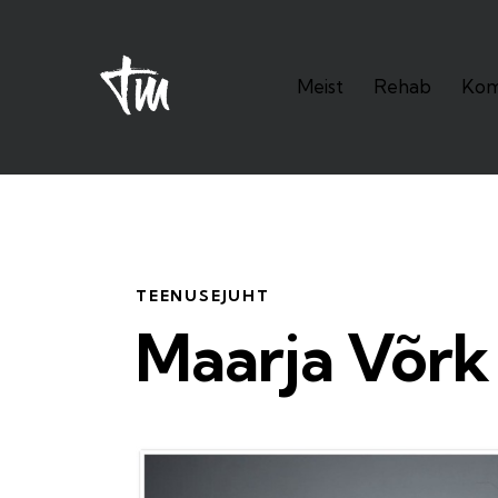
Meist
Rehab
Kom
Meist
Rehab
Kompeten
TEENUSEJUHT
Maarja Võrk