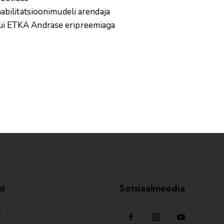
bilitatsioonimudeli arendaja
l kui ETKA Andrase eripreemiaga
id
Sotsiaalmeedia
b