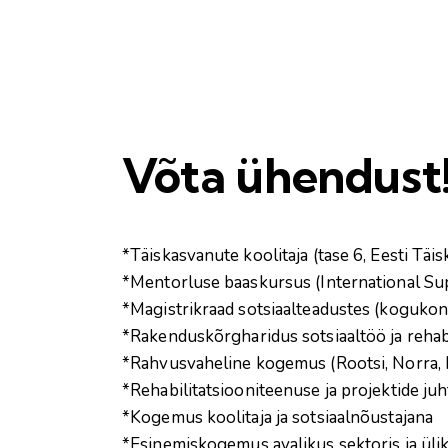
Võta ühendust
*Täiskasvanute koolitaja (tase 6, Eesti T
*Mentorluse baaskursus (International Sup
*Magistrikraad sotsiaalteadustes (kogukon
*Rakenduskõrgharidus sotsiaaltöö ja rehabi
*Rahvusvaheline kogemus (Rootsi, Norra, I
*Rehabilitatsiooniteenuse ja projektide ju
*Kogemus koolitaja ja sotsiaalnõustajana
*Esinemiskogemus avalikus sektoris ja üli