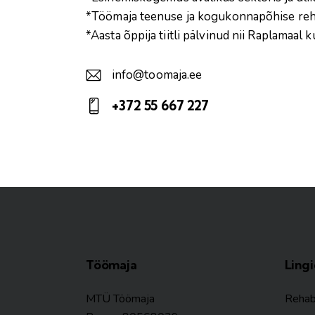
*Töömaja teenuse ja kogukonnapõhise reha
*Aasta õppija tiitli pälvinud nii Raplamaa
info@toomaja.ee
E-
+372 55 667 227
m
Ph
ail:
on
e:
Töömaja
Ling
MTÜ Töömaja
Reha