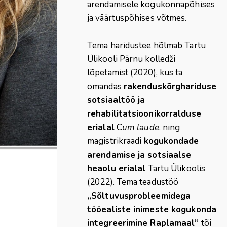
arendamisele kogukonnapõhises
ja väärtuspõhises võtmes.
Tema haridustee hõlmab Tartu
Ülikooli Pärnu kolledži
lõpetamist (2020), kus ta
omandas
rakenduskõrghariduse
sotsiaaltöö ja
rehabilitatsioonikorralduse
erialal
C
um laude
, ning
magistrikraadi
kogukondade
arendamise ja sotsiaalse
heaolu erialal
Tartu Ülikoolis
(2022). Tema teadustöö
„Sõltuvusprobleemidega
tööealiste inimeste kogukonda
integreerimine Raplamaal“
tõi