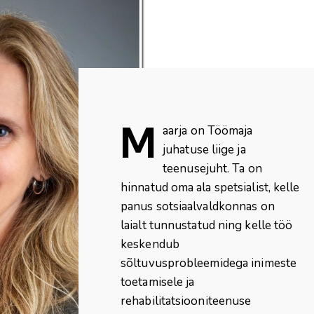
M
aarja on Töömaja
juhatuse liige ja
teenusejuht. Ta on
hinnatud oma ala spetsialist, kelle
panus sotsiaalvaldkonnas on
laialt tunnustatud ning kelle töö
keskendub
sõltuvusprobleemidega inimeste
toetamisele ja
rehabilitatsiooniteenuse