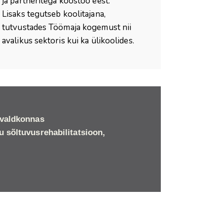
ja partneritega koostöö eest.
Lisaks tegutseb koolitajana,
tutvustades Töömaja kogemust nii
avalikus sektoris kui ka ülikoolides.
nivaldkonnas
u sõltuvusrehabilitatsioon,