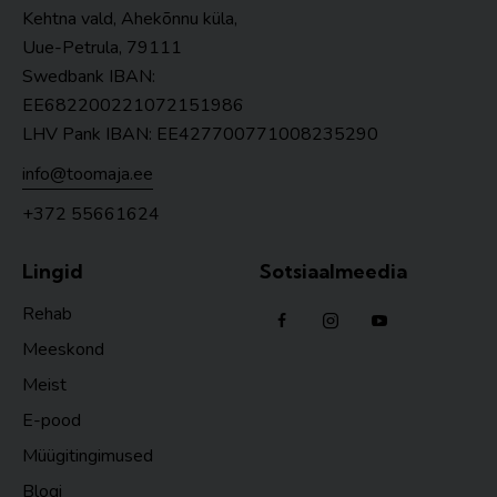
Kehtna vald, Ahekõnnu küla,
Uue-Petrula, 79111
Swedbank IBAN:
EE682200221072151986
LHV Pank IBAN: EE427700771008235290
info@toomaja.ee
+372 55661624
Lingid
Sotsiaalmeedia
Rehab
Meeskond
Meist
E-pood
Müügitingimused
Blogi