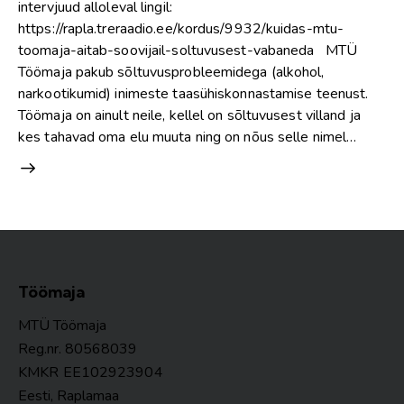
intervjuud alloleval lingil:
https://rapla.treraadio.ee/kordus/9932/kuidas-mtu-
toomaja-aitab-soovijail-soltuvusest-vabaneda MTÜ
Töömaja pakub sõltuvusprobleemidega (alkohol,
narkootikumid) inimeste taasühiskonnastamise teenust.
Töömaja on ainult neile, kellel on sõltuvusest villand ja
kes tahavad oma elu muuta ning on nõus selle nimel…
Töömaja
MTÜ Töömaja
Reg.nr. 80568039
KMKR
EE102923904
Eesti, Raplamaa