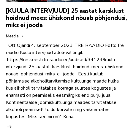
[KUULA INTERVJUUD] 25 aastat karsklust
hoidnud mees: ühiskond nõuab põhjendusi,
miks ei jooda
Meedia
Ott Ojandi 4. september 2023, TRE RAADIO Foto: Tre
raadio Kuula intervjuud alloleval lingil:
https://keskeesti.treraadio.ee/uudised/34124/kuula-
intervjuud-25-aastat-karsklust-hoidnud-mees-uhiskond-
nouab-pohjendusi-miks-ei-jooda Eesti kuulub
põhjamaise alkoholitarvitamise kultuuriga maade hulka,
kus alkoholi tarvitatakse korraga suurtes kogustes ja
enamasti on peamiseks eesmärgiks end purju juua.
Kontinentaalse joomiskultuuriga maades tarvitatakse
alkoholi peamiselt toidu kõrvale ning väiksemates
kogustes. Miks see nii on? Kuna…