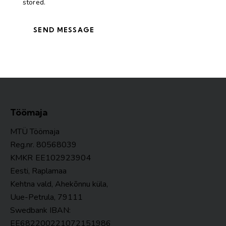
stored.
SEND MESSAGE
Töömaja
MTÜ Töömaja
Reg.nr. 80568039
KMKR
EE102923904
Eesti, Raplamaa
Kehtna vald, Ahekõnnu küla,
Uue-Petrula, 79111
Swedbank IBAN:
EE682200221072151986