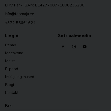
LHV Pank IBAN: EE427700771008235290
info@toomaja.ee
+372 55661624
Lingid
Sotsiaalmeedia
Rehab
Meeskond
Meist
E-pood
Müügitingimused
Blogi
Kontakt
Kiri