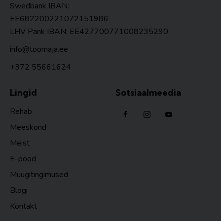
Swedbank IBAN:
EE682200221072151986
LHV Pank IBAN: EE427700771008235290
info@toomaja.ee
+372 55661624
Lingid
Sotsiaalmeedia
Rehab
Meeskond
Meist
E-pood
Müügitingimused
Blogi
Kontakt