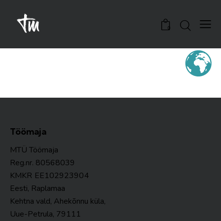
0
Töömaja
MTÜ Töömaja
Reg.nr. 80568039
KMKR
EE102923904
Eesti, Raplamaa
Kehtna vald, Ahekõnnu küla,
Uue-Petrula, 79111