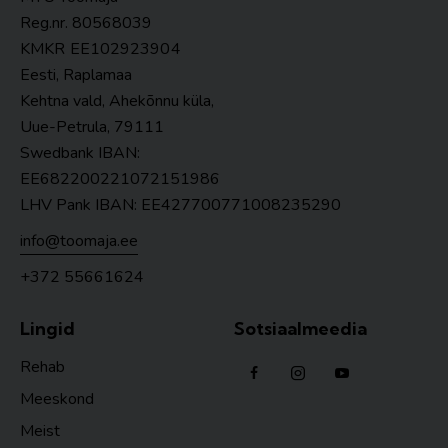
Reg.nr. 80568039
KMKR
EE102923904
Eesti, Raplamaa
Kehtna vald, Ahekõnnu küla,
Uue-Petrula, 79111
Swedbank IBAN:
EE682200221072151986
LHV Pank IBAN: EE427700771008235290
info@toomaja.ee
+372 55661624
Lingid
Sotsiaalmeedia
Rehab
Meeskond
Meist