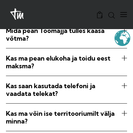
0
Mida pean Töömajja tulles kaasa
võtma?
Kas ma pean elukoha ja toidu eest
maksma?
Kas saan kasutada telefoni ja
vaadata telekat?
Kas ma võin ise territooriumilt välja
minna?