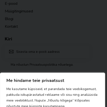
E-pood
Müügitingimused
Blogi
Kontakt
Kiri
TELLI
Ma nõustun
Privaatsuspoliitika nõuetega
.
Me hindame teie privaatsust
Me kasutame küpsiseid, et parandada teie veebikogemust,
pakkuda isikupärastatud reklaame või sisu ning analüüsida
meie veebiliiklust. Nupule „Nõustu kõigega” klõpsates
nõustute meie küpsiste kasutamisega.