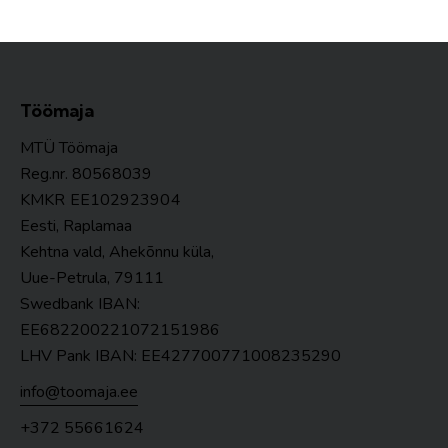
Töömaja
MTÜ Töömaja
Reg.nr. 80568039
KMKR
EE102923904
Eesti, Raplamaa
Kehtna vald, Ahekõnnu küla,
Uue-Petrula, 79111
Swedbank IBAN:
EE682200221072151986
LHV Pank IBAN: EE427700771008235290
info@toomaja.ee
+372 55661624