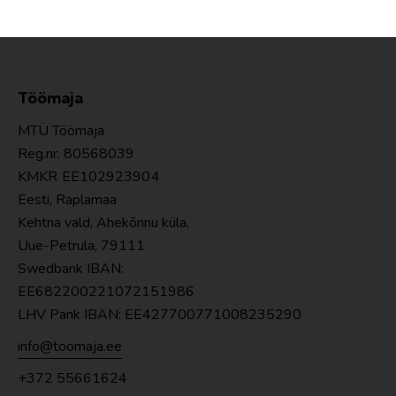
Töömaja
MTÜ Töömaja
Reg.nr. 80568039
KMKR
EE102923904
Eesti, Raplamaa
Kehtna vald, Ahekõnnu küla,
Uue-Petrula, 79111
Swedbank IBAN:
EE682200221072151986
LHV Pank IBAN: EE427700771008235290
info@toomaja.ee
+372 55661624