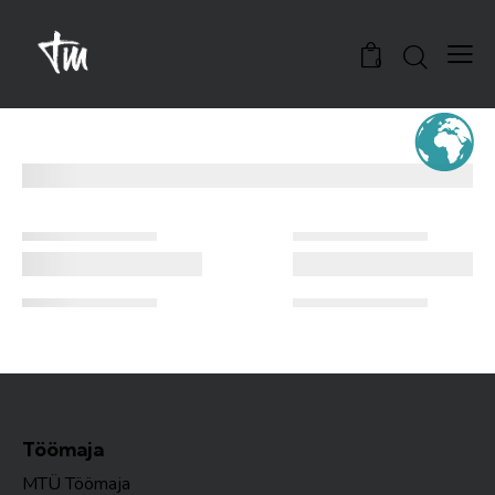
0
Töömaja
MTÜ Töömaja