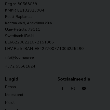
Reg.nr. 80568039
KMKR
EE102923904
Eesti, Raplamaa
Kehtna vald, Ahekõnnu küla,
Uue-Petrula, 79111
Swedbank IBAN:
EE682200221072151986
LHV Pank IBAN: EE427700771008235290
info@toomaja.ee
+372 55661624
Lingid
Sotsiaalmeedia
Rehab
Meeskond
Meist