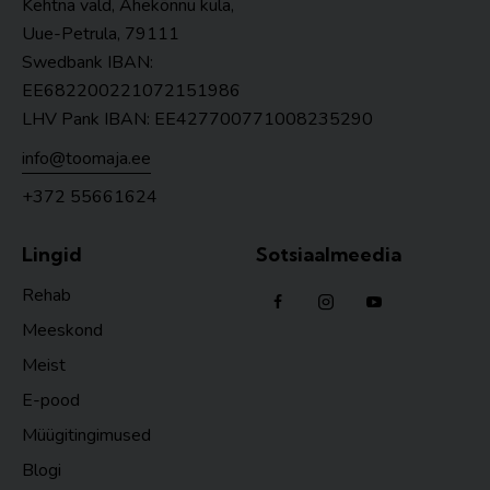
Kehtna vald, Ahekõnnu küla,
Uue-Petrula, 79111
Swedbank IBAN:
EE682200221072151986
LHV Pank IBAN: EE427700771008235290
info@toomaja.ee
+372 55661624
Lingid
Sotsiaalmeedia
Rehab
Meeskond
Meist
E-pood
Müügitingimused
Blogi