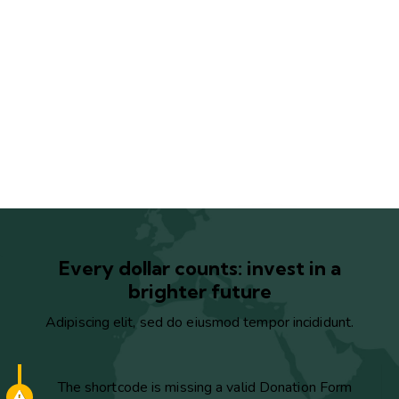
PLAY
Every dollar counts: invest in a
brighter future
Adipiscing elit, sed do eiusmod tempor incididunt.
The shortcode is missing a valid Donation Form