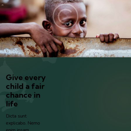
Give every
child a fair
chance in
life
Dicta sunt
explicabo. Nemo
enim ipsam