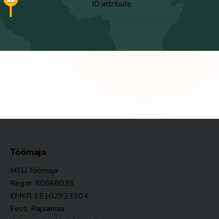
ID attribute.
Töömaja
MTÜ Töömaja
Reg.nr. 80568039
KMKR
EE102923904
Eesti, Raplamaa