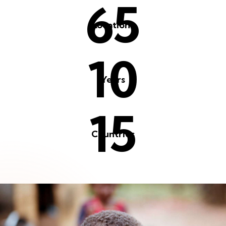
65
Locations
10
Years
15
Countries