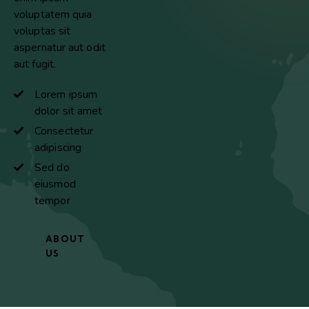
voluptatem quia
voluptas sit
aspernatur aut odit
aut fugit.
Lorem ipsum
dolor sit amet
Consectetur
adipiscing
Sed do
eiusmod
tempor
ABOUT
US