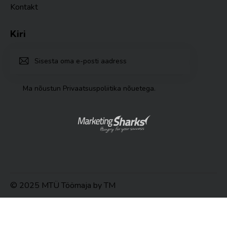
Kontakt
Kiri
TELLI
Ma nõustun
Privaatsuspoliitika nõuetega
.
© 2025 MTÜ Töömaja by TM