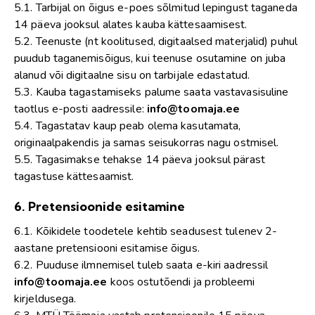
5.1. Tarbijal on õigus e-poes sõlmitud lepingust taganeda
14 päeva jooksul alates kauba kättesaamisest.
5.2. Teenuste (nt koolitused, digitaalsed materjalid) puhul
puudub taganemisõigus, kui teenuse osutamine on juba
alanud või digitaalne sisu on tarbijale edastatud.
5.3. Kauba tagastamiseks palume saata vastavasisuline
taotlus e-posti aadressile:
info@toomaja.ee
5.4. Tagastatav kaup peab olema kasutamata,
originaalpakendis ja samas seisukorras nagu ostmisel.
5.5. Tagasimakse tehakse 14 päeva jooksul pärast
tagastuse kättesaamist.
6. Pretensioonide esitamine
6.1. Kõikidele toodetele kehtib seadusest tulenev 2-
aastane pretensiooni esitamise õigus.
6.2. Puuduse ilmnemisel tuleb saata e-kiri aadressil
info@toomaja.ee
koos ostutõendi ja probleemi
kirjeldusega.