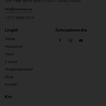
LHV Pank IBAN: EE427700771008235290
info@toomaja.ee
+372 55661624
Lingid
Sotsiaalmeedia
Rehab
Meeskond
Meist
E-pood
Müügitingimused
Blogi
Kontakt
Kiri