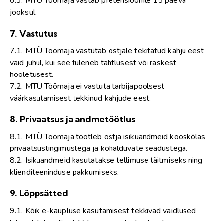
6.3. MTÜ Töömaja vastab pretensioonile 15 päeva
jooksul.
7. Vastutus
7.1. MTÜ Töömaja vastutab ostjale tekitatud kahju eest
vaid juhul, kui see tuleneb tahtlusest või raskest
hooletusest.
7.2. MTÜ Töömaja ei vastuta tarbijapoolsest
väärkasutamisest tekkinud kahjude eest.
8. Privaatsus ja andmetöötlus
8.1. MTÜ Töömaja töötleb ostja isikuandmeid kooskõlas
privaatsustingimustega ja kohalduvate seadustega.
8.2. Isikuandmeid kasutatakse tellimuse täitmiseks ning
klienditeeninduse pakkumiseks.
9. Lõppsätted
9.1. Kõik e-kaupluse kasutamisest tekkivad vaidlused