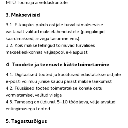
MTÜ Töömaja arvelduskontole.
3. Makseviisid
3.1. E-kauplus pakub ostjale turvalisi makseviise
vastavalt valitud makselahendustele (pangalingid,
kaardimaksed, arvega tasumine vms).
3.2. Kõik maksetehingud toimuvad turvalises
maksekeskkonnas väljaspool e-kauplust.
4. Toodete ja teenuste kättetoimetamine
4.1. Digitaalsed tooted ja koolitused edastatakse ostjale
e-posti või muu juhise kaudu pärast makse laekumist.
4.2. Füüsilised tooted toimetatakse kohale ostu
vormistamisel valitud viisiga.
4.3. Tarneaeg on üldjuhul 5–10 tööpäeva, välja arvatud
eritingimusega tooted.
5. Tagastusõigus