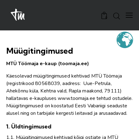
0
Müügitingimused
MTÜ Töömaja e-kaup (toomaja.ee)
Käesolevad müügitingimused kehtivad MTÜ Töömaja
(registrikood 80568039, aadress: Uue-Petrula,
Ahekõnnu küla, Kehtna vald, Rapla maakond, 79111)
hallatavas e-kaupluses
www.toomaja.ee
tehtud ostudele.
Müügitingimused on koostatud Eesti Vabariigi seaduste
alusel ning on tarbijale kergesti leitavad ja arusaadavad.
1. Üldtingimused
1.1. Müügitingimused kehtivad kõigi ostjate ja MTÜ