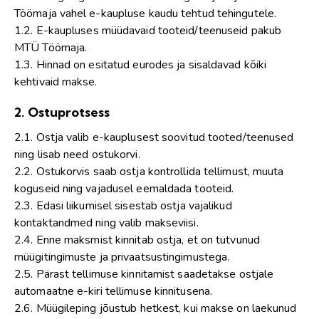
Töömaja vahel e-kaupluse kaudu tehtud tehingutele.
1.2. E-kaupluses müüdavaid tooteid/teenuseid pakub
MTÜ Töömaja.
1.3. Hinnad on esitatud eurodes ja sisaldavad kõiki
kehtivaid makse.
2. Ostuprotsess
2.1. Ostja valib e-kauplusest soovitud tooted/teenused
ning lisab need ostukorvi.
2.2. Ostukorvis saab ostja kontrollida tellimust, muuta
koguseid ning vajadusel eemaldada tooteid.
2.3. Edasi liikumisel sisestab ostja vajalikud
kontaktandmed ning valib makseviisi.
2.4. Enne maksmist kinnitab ostja, et on tutvunud
müügitingimuste ja privaatsustingimustega.
2.5. Pärast tellimuse kinnitamist saadetakse ostjale
automaatne e-kiri tellimuse kinnitusena.
2.6. Müügileping jõustub hetkest, kui makse on laekunud