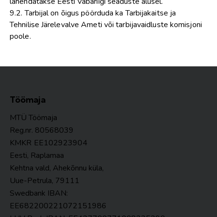
lahendatakse Eesti Vabariigi seaduste alusel.
9.2. Tarbijal on õigus pöörduda ka Tarbijakaitse ja
Tehnilise Järelevalve Ameti või tarbijavaidluste komisjoni
poole.
Töömaja
MTÜ Töömaja
Reg.nr. 80568039
KMKR
EE102923904
Eesti, Raplamaa
Kehtna vald, Ahekõnnu küla,
Uue-Petrula, 79111
Swedbank IBAN:
EE682200221072151986